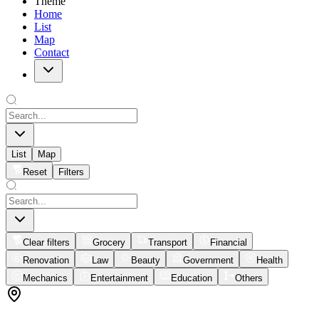
Theme
Home
List
Map
Contact
List
Map
Reset
Filters
Clear filters
Grocery
Transport
Financial
Renovation
Law
Beauty
Government
Health
Mechanics
Entertainment
Education
Others