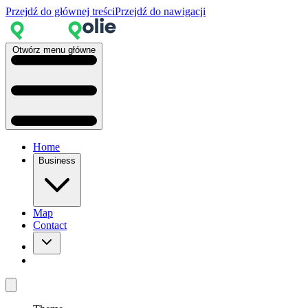
Przejdź do głównej treści
Przejdź do nawigacji
Otwórz menu główne
Home
Business
Map
Contact