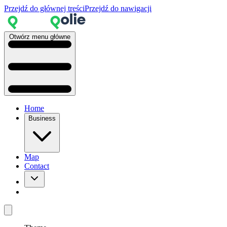
Przejdź do głównej treści
Przejdź do nawigacji
Otwórz menu główne
Home
Business
Map
Contact