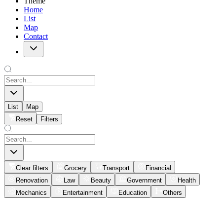
Theme
Home
List
Map
Contact
List
Map
Reset
Filters
Clear filters
Grocery
Transport
Financial
Renovation
Law
Beauty
Government
Health
Mechanics
Entertainment
Education
Others