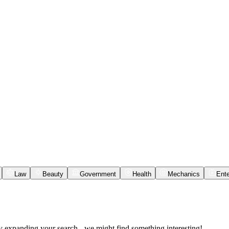
Law
Beauty
Government
Health
Mechanics
Ente
ry expanding your search - we might find something interesting!