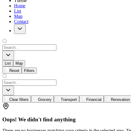
Theme
Home
List
Map
Contact
List
Map
Reset
Filters
Clear filters
Grocery
Transport
Financial
Renovation
Oops! We didn't find anything
There are no businesses matching your criteria in the selected area. T