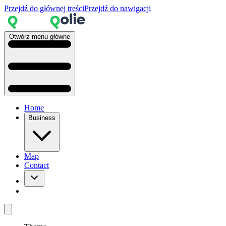
Przejdź do głównej treści
Przejdź do nawigacji
Otwórz menu główne
Home
Business
Map
Contact