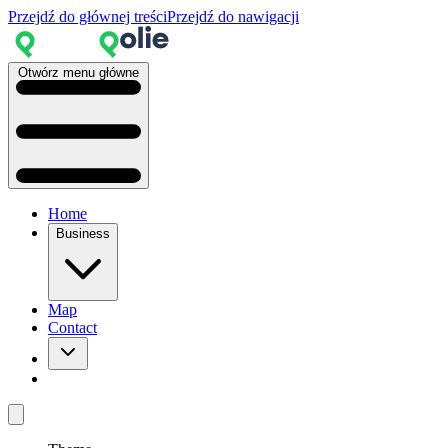
Przejdź do głównej treści
Przejdź do nawigacji
Otwórz menu główne
Home
Business
Map
Contact