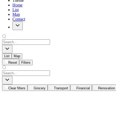
Theme
Home
List
Map
Contact
List
Map
Reset
Filters
Clear filters
Grocery
Transport
Financial
Renovation