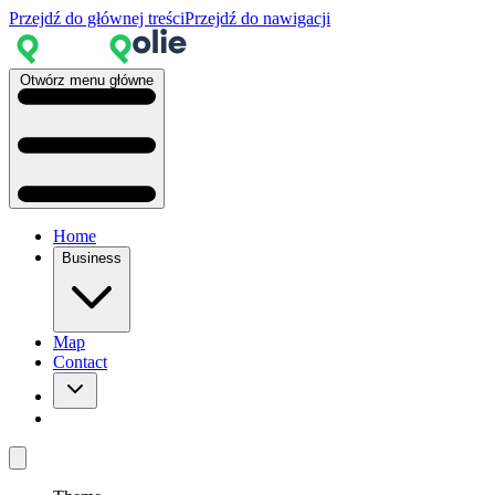
Przejdź do głównej treści
Przejdź do nawigacji
Otwórz menu główne
Home
Business
Map
Contact