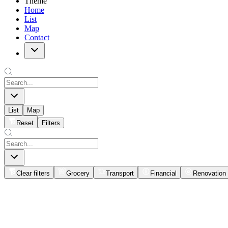
Theme
Home
List
Map
Contact
List
Map
Reset
Filters
Clear filters
Grocery
Transport
Financial
Renovation