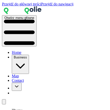
Przejdź do głównej treści
Przejdź do nawigacji
Otwórz menu główne
Home
Business
Map
Contact