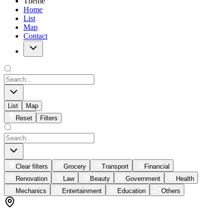
Theme
Home
List
Map
Contact
List
Map
Reset
Filters
Clear filters
Grocery
Transport
Financial
Renovation
Law
Beauty
Government
Health
Mechanics
Entertainment
Education
Others