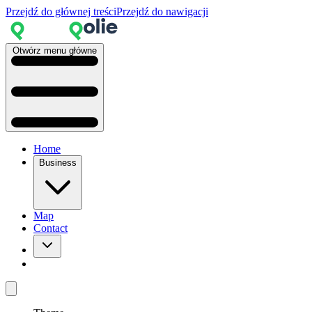
Przejdź do głównej treści
Przejdź do nawigacji
Otwórz menu główne
Home
Business
Map
Contact