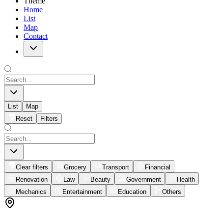
Theme
Home
List
Map
Contact
List
Map
Reset
Filters
Clear filters
Grocery
Transport
Financial
Renovation
Law
Beauty
Government
Health
Mechanics
Entertainment
Education
Others