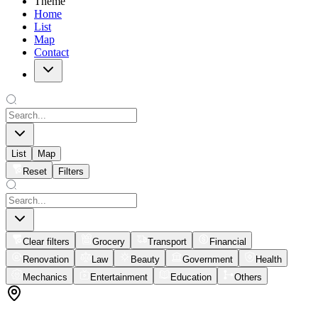
Theme
Home
List
Map
Contact
List
Map
Reset
Filters
Clear filters
Grocery
Transport
Financial
Renovation
Law
Beauty
Government
Health
Mechanics
Entertainment
Education
Others