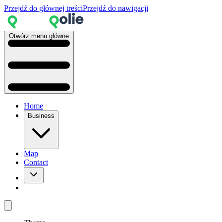
Przejdź do głównej treści
Przejdź do nawigacji
Otwórz menu główne
Home
Business
Map
Contact