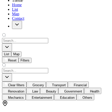
Theme
Home
List
Map
Contact
List
Map
Reset
Filters
Clear filters
Grocery
Transport
Financial
Renovation
Law
Beauty
Government
Health
Mechanics
Entertainment
Education
Others