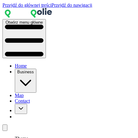
Przejdź do głównej treści
Przejdź do nawigacji
Otwórz menu główne
Home
Business
Map
Contact