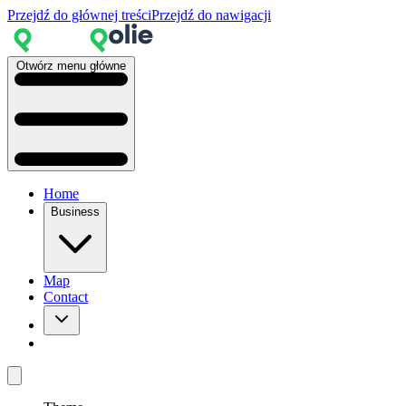
Przejdź do głównej treści
Przejdź do nawigacji
Otwórz menu główne
Home
Business
Map
Contact