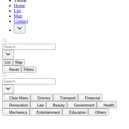
Theme
Home
List
Map
Contact
List
Map
Reset
Filters
Clear filters
Grocery
Transport
Financial
Renovation
Law
Beauty
Government
Health
Mechanics
Entertainment
Education
Others