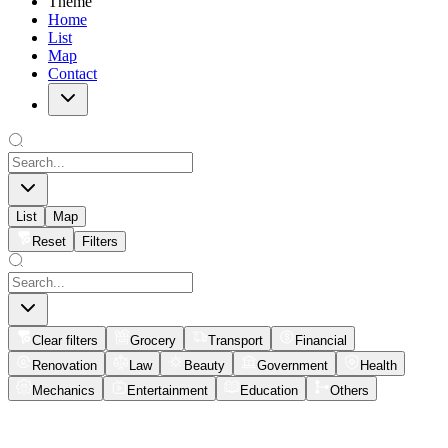
Theme
Home
List
Map
Contact
List
Map
Reset
Filters
Clear filters
Grocery
Transport
Financial
Renovation
Law
Beauty
Government
Health
Mechanics
Entertainment
Education
Others