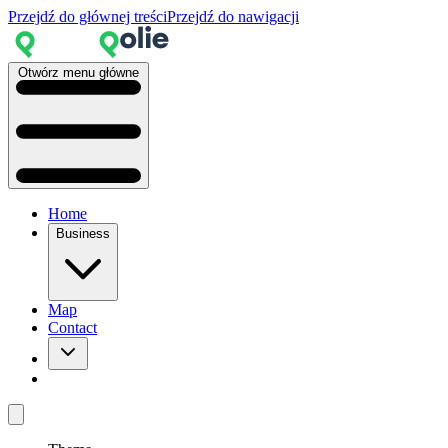
Przejdź do głównej treści
Przejdź do nawigacji
Otwórz menu główne
Home
Business
Map
Contact