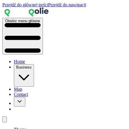
Przejdź do głównej treści
Przejdź do nawigacji
Otwórz menu główne
Home
Business
Map
Contact