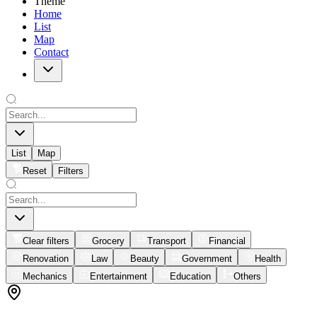
Theme
Home
List
Map
Contact
List
Map
Reset
Filters
Clear filters
Grocery
Transport
Financial
Renovation
Law
Beauty
Government
Health
Mechanics
Entertainment
Education
Others