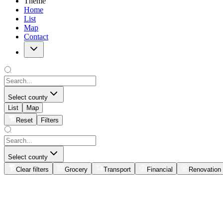
Theme
Home
List
Map
Contact
Select county
List
Map
Reset
Filters
Select county
Clear filters
Grocery
Transport
Financial
Renovation