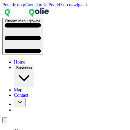
Przejdź do głównej treści
Przejdź do nawigacji
Otwórz menu główne
Home
Business
Map
Contact