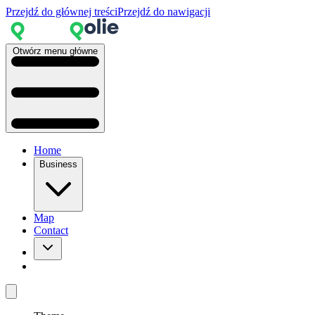
Przejdź do głównej treści
Przejdź do nawigacji
Otwórz menu główne
Home
Business
Map
Contact