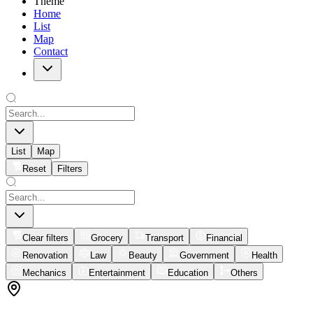
Theme
Home
List
Map
Contact
List
Map
Reset
Filters
Clear filters
Grocery
Transport
Financial
Renovation
Law
Beauty
Government
Health
Mechanics
Entertainment
Education
Others