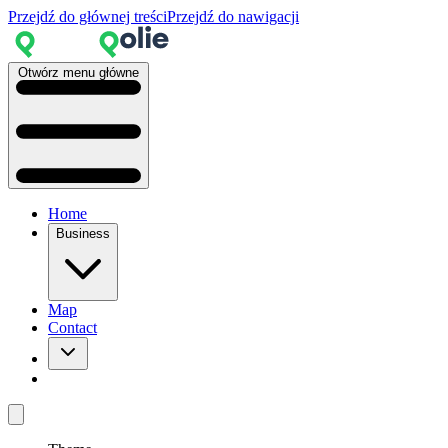
Przejdź do głównej treści
Przejdź do nawigacji
Otwórz menu główne
Home
Business
Map
Contact