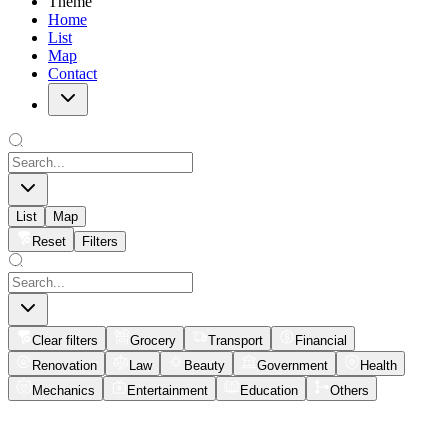
Theme
Home
List
Map
Contact
List
Map
Reset
Filters
Clear filters
Grocery
Transport
Financial
Renovation
Law
Beauty
Government
Health
Mechanics
Entertainment
Education
Others