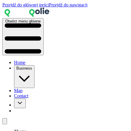
Przejdź do głównej treści
Przejdź do nawigacji
Otwórz menu główne
Home
Business
Map
Contact