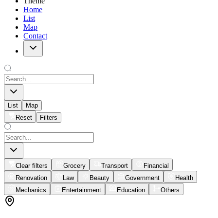
Theme
Home
List
Map
Contact
List
Map
Reset
Filters
Clear filters
Grocery
Transport
Financial
Renovation
Law
Beauty
Government
Health
Mechanics
Entertainment
Education
Others