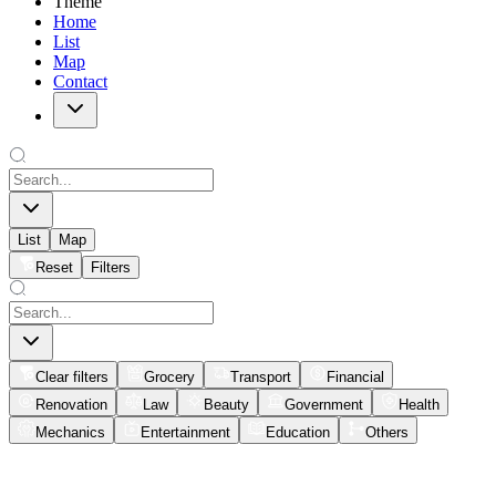
Theme
Home
List
Map
Contact
List
Map
Reset
Filters
Clear filters
Grocery
Transport
Financial
Renovation
Law
Beauty
Government
Health
Mechanics
Entertainment
Education
Others