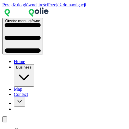
Przejdź do głównej treści
Przejdź do nawigacji
Otwórz menu główne
Home
Business
Map
Contact