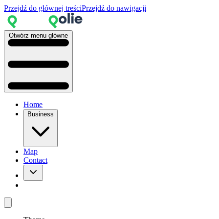
Przejdź do głównej treści
Przejdź do nawigacji
Otwórz menu główne
Home
Business
Map
Contact