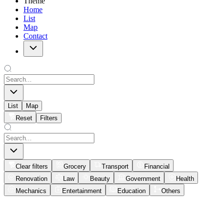
Theme
Home
List
Map
Contact
List
Map
Reset
Filters
Clear filters
Grocery
Transport
Financial
Renovation
Law
Beauty
Government
Health
Mechanics
Entertainment
Education
Others