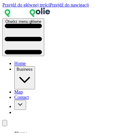
Przejdź do głównej treści
Przejdź do nawigacji
Otwórz menu główne
Home
Business
Map
Contact