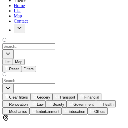
Theme
Home
List
Map
Contact
List
Map
Reset
Filters
Clear filters
Grocery
Transport
Financial
Renovation
Law
Beauty
Government
Health
Mechanics
Entertainment
Education
Others