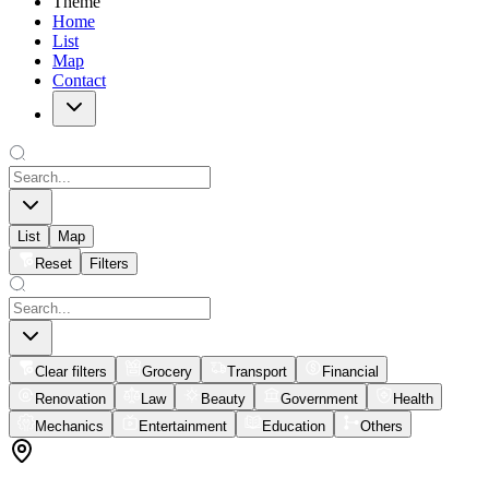
Theme
Home
List
Map
Contact
List
Map
Reset
Filters
Clear filters
Grocery
Transport
Financial
Renovation
Law
Beauty
Government
Health
Mechanics
Entertainment
Education
Others