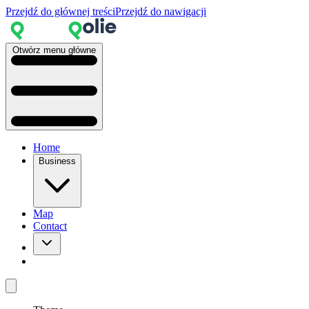
Przejdź do głównej treści
Przejdź do nawigacji
Otwórz menu główne
Home
Business
Map
Contact