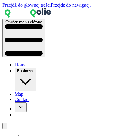
Przejdź do głównej treści
Przejdź do nawigacji
Otwórz menu główne
Home
Business
Map
Contact