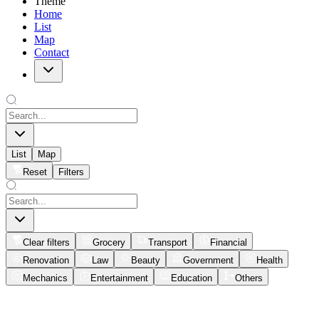
Theme
Home
List
Map
Contact
List
Map
Reset
Filters
Clear filters
Grocery
Transport
Financial
Renovation
Law
Beauty
Government
Health
Mechanics
Entertainment
Education
Others