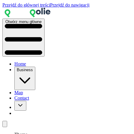
Przejdź do głównej treści
Przejdź do nawigacji
Otwórz menu główne
Home
Business
Map
Contact