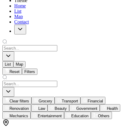
Theme
Home
List
Map
Contact
List
Map
Reset
Filters
Clear filters
Grocery
Transport
Financial
Renovation
Law
Beauty
Government
Health
Mechanics
Entertainment
Education
Others