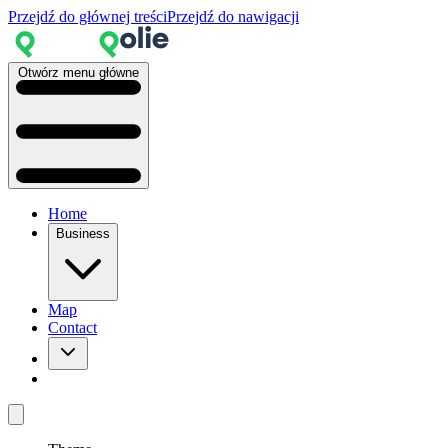
Przejdź do głównej treści
Przejdź do nawigacji
Otwórz menu główne
Home
Business
Map
Contact