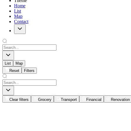
Theme
Home
List
Map
Contact
List
Map
Reset
Filters
Clear filters
Grocery
Transport
Financial
Renovation