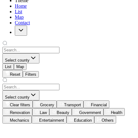
Theme
Home
List
Map
Contact
Select county
List
Map
Reset
Filters
Select county
Clear filters
Grocery
Transport
Financial
Renovation
Law
Beauty
Government
Health
Mechanics
Entertainment
Education
Others