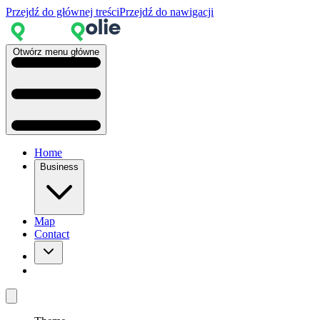
Przejdź do głównej treści
Przejdź do nawigacji
Otwórz menu główne
Home
Business
Map
Contact