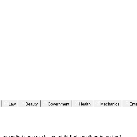
Law
Beauty
Government
Health
Mechanics
Ente
ry expanding your search - we might find something interesting!