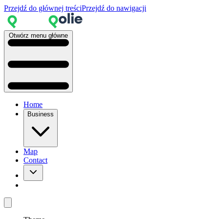
Przejdź do głównej treści
Przejdź do nawigacji
Otwórz menu główne
Home
Business
Map
Contact