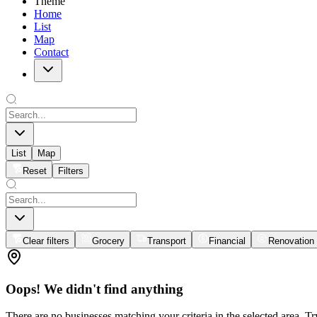
Theme
Home
List
Map
Contact
List
Map
Reset
Filters
Clear filters
Grocery
Transport
Financial
Renovation
Oops! We didn't find anything
There are no businesses matching your criteria in the selected area. T