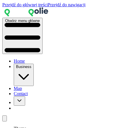
Przejdź do głównej treści
Przejdź do nawigacji
Otwórz menu główne
Home
Business
Map
Contact