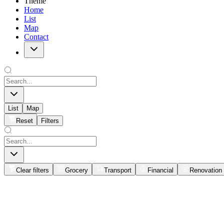
Theme
Home
List
Map
Contact
List
Map
Reset
Filters
Clear filters
Grocery
Transport
Financial
Renovation