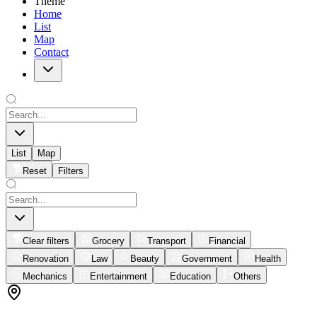
Theme
Home
List
Map
Contact
List
Map
Reset
Filters
Clear filters
Grocery
Transport
Financial
Renovation
Law
Beauty
Government
Health
Mechanics
Entertainment
Education
Others