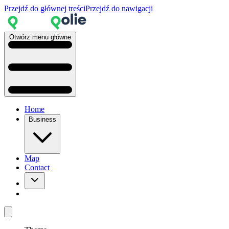
Przejdź do głównej treści
Przejdź do nawigacji
Otwórz menu główne
Home
Business
Map
Contact