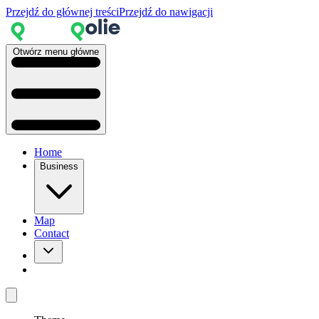
Przejdź do głównej treści
Przejdź do nawigacji
Otwórz menu główne
Home
Business
Map
Contact