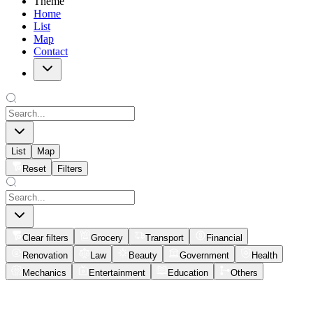
Theme
Home
List
Map
Contact
List
Map
Reset
Filters
Clear filters
Grocery
Transport
Financial
Renovation
Law
Beauty
Government
Health
Mechanics
Entertainment
Education
Others