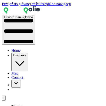
Przejdź do głównej treści
Przejdź do nawigacji
Otwórz menu główne
Home
Business
Map
Contact