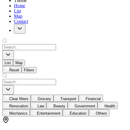
Theme
Home
List
Map
Contact
List
Map
Reset
Filters
Clear filters
Grocery
Transport
Financial
Renovation
Law
Beauty
Government
Health
Mechanics
Entertainment
Education
Others