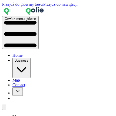
Przejdź do głównej treści
Przejdź do nawigacji
Otwórz menu główne
Home
Business
Map
Contact