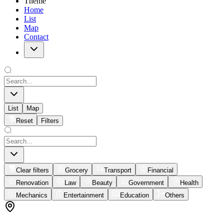
Theme
Home
List
Map
Contact
List
Map
Reset
Filters
Clear filters
Grocery
Transport
Financial
Renovation
Law
Beauty
Government
Health
Mechanics
Entertainment
Education
Others