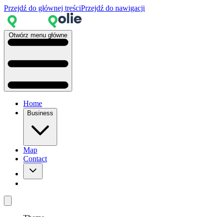
Przejdź do głównej treści
Przejdź do nawigacji
Otwórz menu główne
Home
Business
Map
Contact