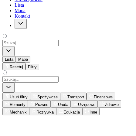
Lista
Mapa
Kontakt
Lista
Mapa
Resetuj
Filtry
Usuń filtry
Spożywcze
Transport
Finansowe
Remonty
Prawne
Uroda
Urzędowe
Zdrowie
Mechanik
Rozrywka
Edukacja
Inne