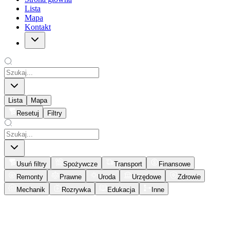
Lista
Mapa
Kontakt
Lista
Mapa
Resetuj
Filtry
Usuń filtry
Spożywcze
Transport
Finansowe
Remonty
Prawne
Uroda
Urzędowe
Zdrowie
Mechanik
Rozrywka
Edukacja
Inne