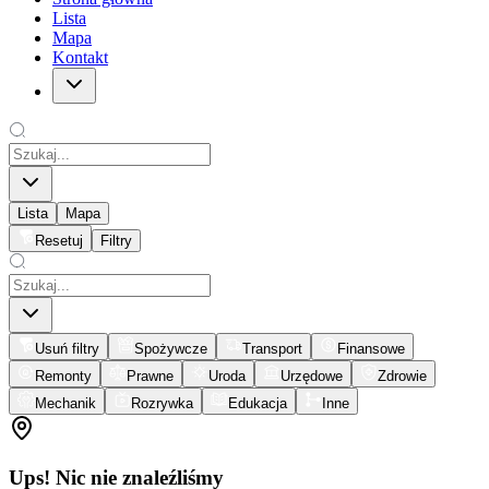
Lista
Mapa
Kontakt
Lista
Mapa
Resetuj
Filtry
Usuń filtry
Spożywcze
Transport
Finansowe
Remonty
Prawne
Uroda
Urzędowe
Zdrowie
Mechanik
Rozrywka
Edukacja
Inne
Ups! Nic nie znaleźliśmy