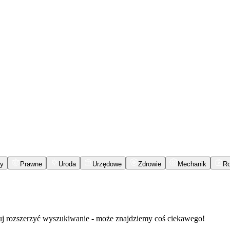
y
Prawne
Uroda
Urzędowe
Zdrowie
Mechanik
R
buj rozszerzyć wyszukiwanie - może znajdziemy coś ciekawego!