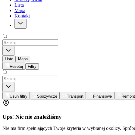
Lista
Mapa
Kontakt
Lista
Mapa
Resetuj
Filtry
Usuń filtry
Spożywcze
Transport
Finansowe
Remont
Ups! Nic nie znaleźliśmy
Nie ma firm spełniających Twoje kryteria w wybranej okolicy. Spró