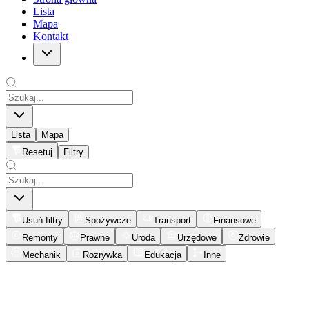
Lista
Mapa
Kontakt
Lista
Mapa
Resetuj
Filtry
Usuń filtry
Spożywcze
Transport
Finansowe
Remonty
Prawne
Uroda
Urzędowe
Zdrowie
Mechanik
Rozrywka
Edukacja
Inne