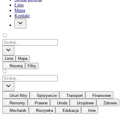
Lista
Mapa
Kontakt
Lista
Mapa
Resetuj
Filtry
Usuń filtry
Spożywcze
Transport
Finansowe
Remonty
Prawne
Uroda
Urzędowe
Zdrowie
Mechanik
Rozrywka
Edukacja
Inne