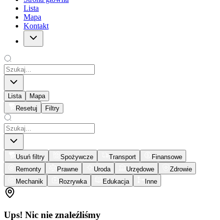
Lista
Mapa
Kontakt
Lista
Mapa
Resetuj
Filtry
Usuń filtry
Spożywcze
Transport
Finansowe
Remonty
Prawne
Uroda
Urzędowe
Zdrowie
Mechanik
Rozrywka
Edukacja
Inne
Ups! Nic nie znaleźliśmy