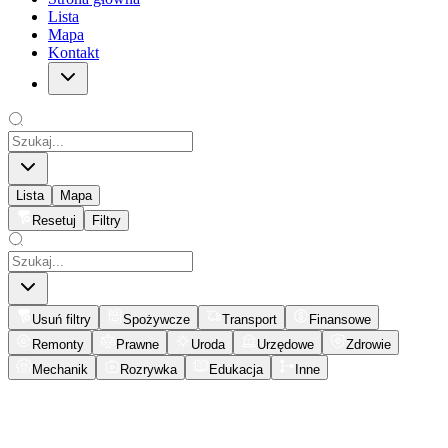
Lista
Mapa
Kontakt
Lista
Mapa
Resetuj
Filtry
Usuń filtry
Spożywcze
Transport
Finansowe
Remonty
Prawne
Uroda
Urzędowe
Zdrowie
Mechanik
Rozrywka
Edukacja
Inne