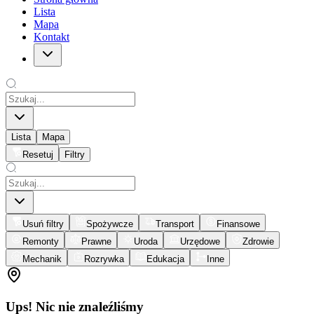
Lista
Mapa
Kontakt
Lista
Mapa
Resetuj
Filtry
Usuń filtry
Spożywcze
Transport
Finansowe
Remonty
Prawne
Uroda
Urzędowe
Zdrowie
Mechanik
Rozrywka
Edukacja
Inne
Ups! Nic nie znaleźliśmy