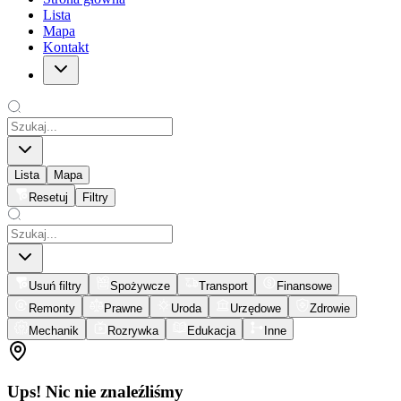
Lista
Mapa
Kontakt
Lista
Mapa
Resetuj
Filtry
Usuń filtry
Spożywcze
Transport
Finansowe
Remonty
Prawne
Uroda
Urzędowe
Zdrowie
Mechanik
Rozrywka
Edukacja
Inne
Ups! Nic nie znaleźliśmy