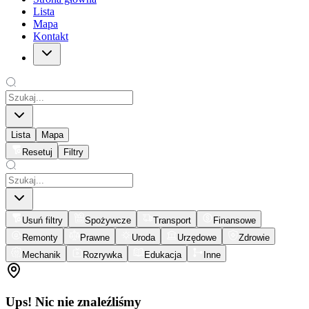
Lista
Mapa
Kontakt
Lista
Mapa
Resetuj
Filtry
Usuń filtry
Spożywcze
Transport
Finansowe
Remonty
Prawne
Uroda
Urzędowe
Zdrowie
Mechanik
Rozrywka
Edukacja
Inne
Ups! Nic nie znaleźliśmy