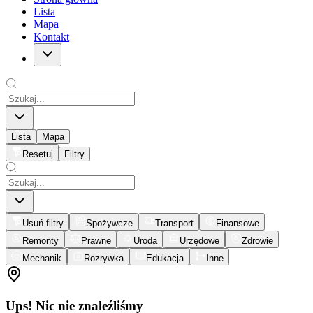
Lista
Mapa
Kontakt
Lista
Mapa
Resetuj
Filtry
Usuń filtry
Spożywcze
Transport
Finansowe
Remonty
Prawne
Uroda
Urzędowe
Zdrowie
Mechanik
Rozrywka
Edukacja
Inne
Ups! Nic nie znaleźliśmy