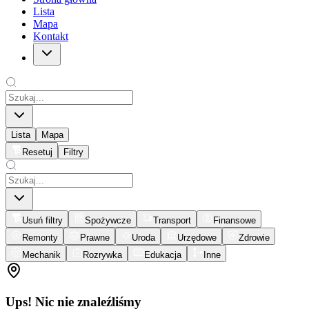
Lista
Mapa
Kontakt
Lista
Mapa
Resetuj
Filtry
Usuń filtry
Spożywcze
Transport
Finansowe
Remonty
Prawne
Uroda
Urzędowe
Zdrowie
Mechanik
Rozrywka
Edukacja
Inne
Ups! Nic nie znaleźliśmy