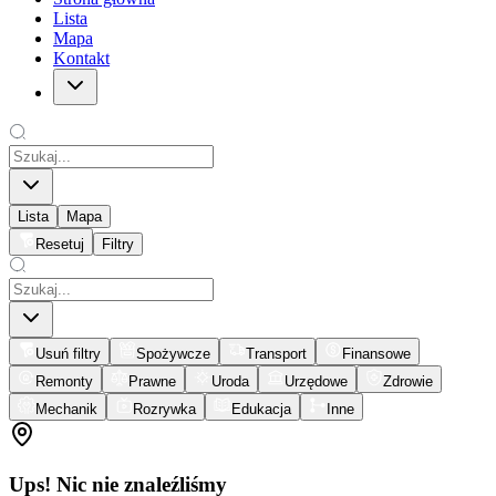
Lista
Mapa
Kontakt
Lista
Mapa
Resetuj
Filtry
Usuń filtry
Spożywcze
Transport
Finansowe
Remonty
Prawne
Uroda
Urzędowe
Zdrowie
Mechanik
Rozrywka
Edukacja
Inne
Ups! Nic nie znaleźliśmy