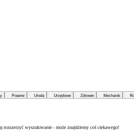
y
Prawne
Uroda
Urzędowe
Zdrowie
Mechanik
R
buj rozszerzyć wyszukiwanie - może znajdziemy coś ciekawego!