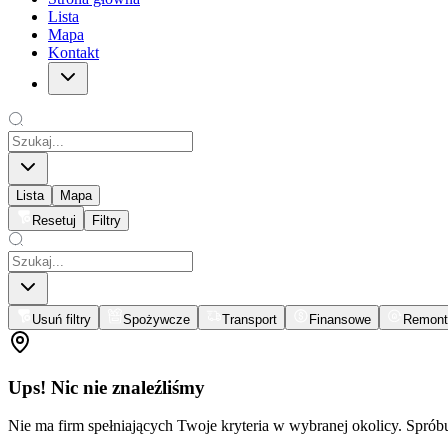
Lista
Mapa
Kontakt
Lista
Mapa
Resetuj
Filtry
Usuń filtry
Spożywcze
Transport
Finansowe
Remont
Ups! Nic nie znaleźliśmy
Nie ma firm spełniających Twoje kryteria w wybranej okolicy. Spró