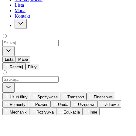
Lista
Mapa
Kontakt
Lista
Mapa
Resetuj
Filtry
Usuń filtry
Spożywcze
Transport
Finansowe
Remonty
Prawne
Uroda
Urzędowe
Zdrowie
Mechanik
Rozrywka
Edukacja
Inne