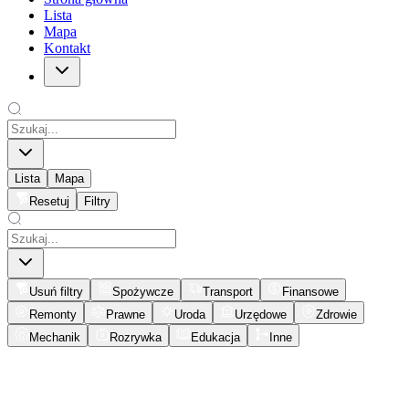
Lista
Mapa
Kontakt
Lista
Mapa
Resetuj
Filtry
Usuń filtry
Spożywcze
Transport
Finansowe
Remonty
Prawne
Uroda
Urzędowe
Zdrowie
Mechanik
Rozrywka
Edukacja
Inne