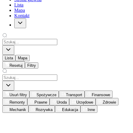
Lista
Mapa
Kontakt
Lista
Mapa
Resetuj
Filtry
Usuń filtry
Spożywcze
Transport
Finansowe
Remonty
Prawne
Uroda
Urzędowe
Zdrowie
Mechanik
Rozrywka
Edukacja
Inne