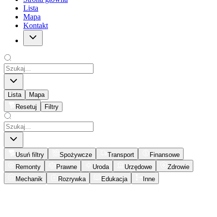
Lista
Mapa
Kontakt
Lista
Mapa
Resetuj
Filtry
Usuń filtry
Spożywcze
Transport
Finansowe
Remonty
Prawne
Uroda
Urzędowe
Zdrowie
Mechanik
Rozrywka
Edukacja
Inne